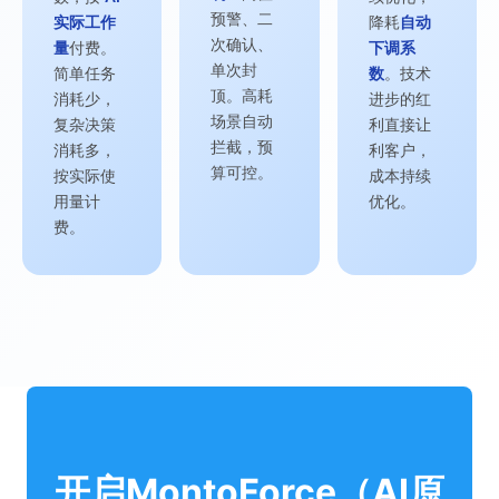
预警、二
实际工作
降耗
自动
次确认、
量
付费。
下调系
单次封
简单任务
数
。技术
顶。高耗
消耗少，
进步的红
场景自动
复杂决策
利直接让
拦截，预
消耗多，
利客户，
算可控。
按实际使
成本持续
用量计
优化。
费。
开启MontoForce（AI原