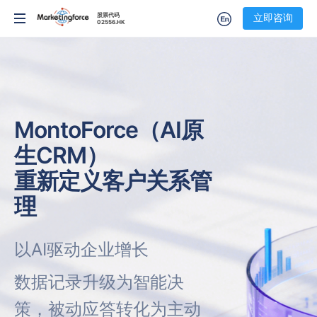
股票代码
股票代码
立即咨询
立即咨询
02556.HK
02556.HK
MontoForce（AI原
生CRM）
重新定义客户关系管
理
以AI驱动企业增长
数据记录升级为智能决
策，被动应答转化为主动